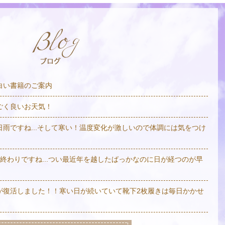
白い書籍のご案内
ごく良いお天気！
日雨ですね...そして寒い！温度変化が激しいので体調には気をつけ
も終わりですね...つい最近年を越したばっかなのに日が経つのが早
が復活しました！！寒い日が続いていて靴下2枚履きは毎日かかせ