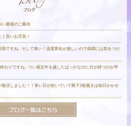
白い書籍のご案内
ごく良いお天気！
日雨ですね...そして寒い！温度変化が激しいので体調には気をつけ
も終わりですね...つい最近年を越したばっかなのに日が経つのが早
が復活しました！！寒い日が続いていて靴下2枚履きは毎日かかせ