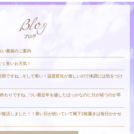
白い書籍のご案内
ごく良いお天気！
日雨ですね...そして寒い！温度変化が激しいので体調には気をつけ
も終わりですね...つい最近年を越したばっかなのに日が経つのが早
が復活しました！！寒い日が続いていて靴下2枚履きは毎日かかせ