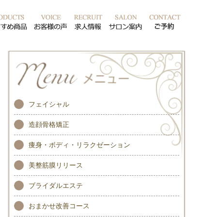
ッフ紹介
おすすめ商品
お客様の声
求人情報
サロン案内
ご予約
フェイシャル
造顔骨格矯正
痩身・ボディ・リラクゼーション
美整筋膜リリース
ブライダルエステ
おまかせ改善コース