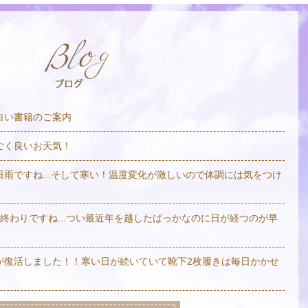
白い書籍のご案内
ごく良いお天気！
日雨ですね...そして寒い！温度変化が激しいので体調には気をつけ
も終わりですね...つい最近年を越したばっかなのに日が経つのが早
が復活しました！！寒い日が続いていて靴下2枚履きは毎日かかせ