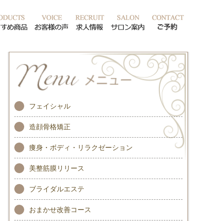
ッフ紹介
おすすめ商品
お客様の声
求人情報
サロン案内
ご予約
フェイシャル
造顔骨格矯正
痩身・ボディ・リラクゼーション
美整筋膜リリース
ブライダルエステ
おまかせ改善コース