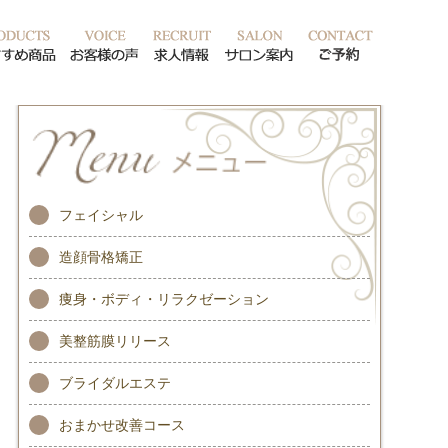
ッフ紹介
おすすめ商品
お客様の声
求人情報
サロン案内
ご予約
フェイシャル
造顔骨格矯正
痩身・ボディ・リラクゼーション
美整筋膜リリース
ブライダルエステ
おまかせ改善コース