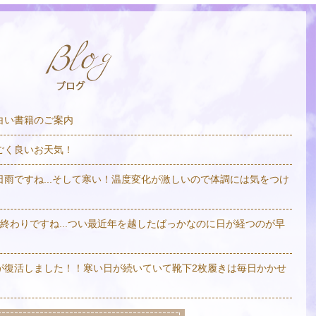
白い書籍のご案内
ごく良いお天気！
日雨ですね...そして寒い！温度変化が激しいので体調には気をつけ
も終わりですね...つい最近年を越したばっかなのに日が経つのが早
が復活しました！！寒い日が続いていて靴下2枚履きは毎日かかせ