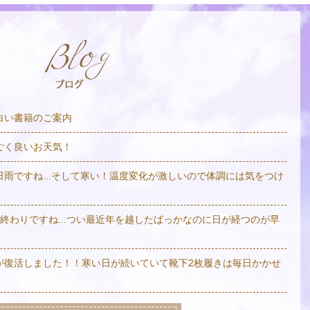
白い書籍のご案内
ごく良いお天気！
日雨ですね...そして寒い！温度変化が激しいので体調には気をつけ
も終わりですね...つい最近年を越したばっかなのに日が経つのが早
が復活しました！！寒い日が続いていて靴下2枚履きは毎日かかせ