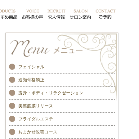
ッフ紹介
おすすめ商品
お客様の声
求人情報
サロン案内
ご予約
フェイシャル
造顔骨格矯正
痩身・ボディ・リラクゼーション
美整筋膜リリース
ブライダルエステ
おまかせ改善コース