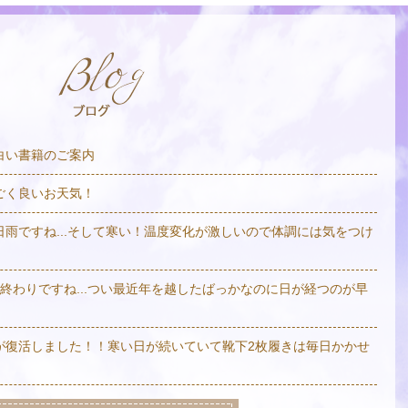
白い書籍のご案内
ごく良いお天気！
日雨ですね...そして寒い！温度変化が激しいので体調には気をつけ
も終わりですね...つい最近年を越したばっかなのに日が経つのが早
が復活しました！！寒い日が続いていて靴下2枚履きは毎日かかせ