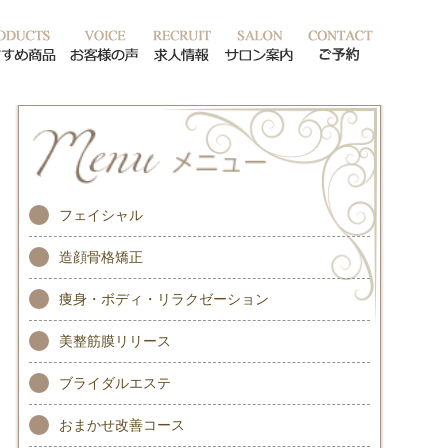
ッフ紹介
おすすめ商品
お客様の声
求人情報
サロン案内
ご予約
フェイシャル
造顔骨格矯正
痩身・ボディ・リラクゼーション
美整筋膜リリース
ブライダルエステ
おまかせ改善コース